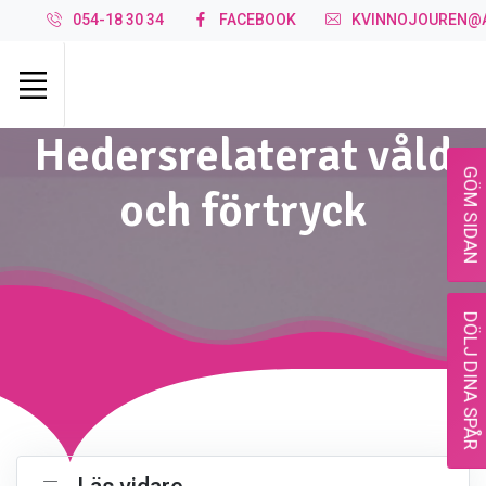
054-18 30 34
FACEBOOK
KVINNOJOUREN@A
Hedersrelaterat våld
GÖM SIDAN
och förtryck
DÖLJ DINA SPÅR